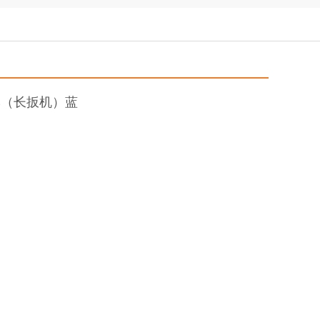
-E（长扳机）蓝