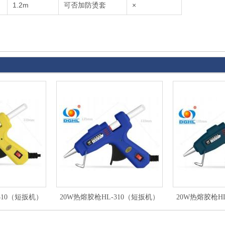
1.2m
可否加防烫套
×
310（短扳机）
20W热熔胶枪HL-310（短扳机）
20W热熔胶枪H
蓝