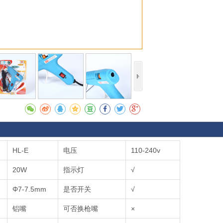
收藏
HL-E
电压
110-240v
20W
指示灯
√
Φ7-7.5mm
是否开关
√
铝嘴
可否换枪嘴
×