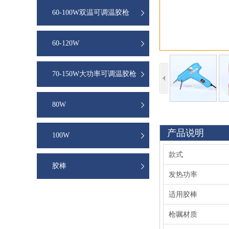
60-100W双温可调温胶枪
60-120W
70-150W大功率可调温胶枪
80W
产品说明
100W
款式
胶棒
发热功率
适用胶棒
枪嘱材质