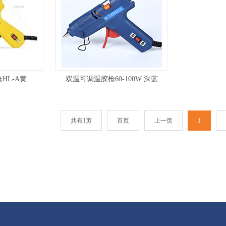
枪HL-A黄
双温可调温胶枪60-100W 深蓝
共有1页
首页
上一页
1