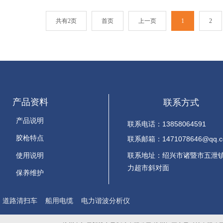
共有2页
首页
上一页
1
2
产品资料
联系方式
产品说明
联系电话：13858064591
胶枪特点
联系邮箱：14
71078646@qq.
联系地址：
绍兴市诸暨市五泄
使用说明
力超市斜对面
保养维护
道路清扫车
船用电缆
电力谐波分析仪