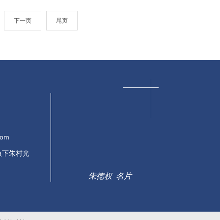
下一页
尾页
com
镇下朱村光
朱德权 名片