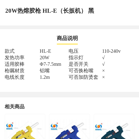
20W热熔胶枪 HL-E（长扳机） 黑
商品说明
款式
HL-E
电压
110-240v
发热功率
20W
指示灯
√
适用胶棒
Φ7-7.5mm
是否开关
√
枪嘱材质
铝嘴
可否换枪嘴
×
电线长度
1.2m
可否加防烫套
×
相关商品