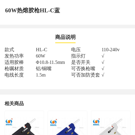
60W热熔胶枪HL-C蓝
商品说明
款式
HL-C
电压
110-240v
发热功率
60W
指示灯
√
适用胶棒
Φ10.8-11.5mm
是否开关
√
枪嘱材质
铝
/
铜嘴
可否换枪嘴
√
电线长度
1.5m
可否加防烫套
√
相关商品