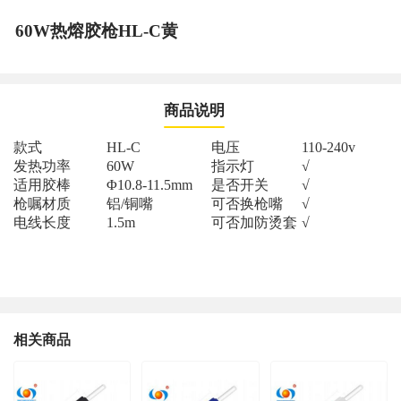
60W热熔胶枪HL-C黄
商品说明
款式
HL-C
电压
110-240v
发热功率
60W
指示灯
√
适用胶棒
Φ10.8-11.5mm
是否开关
√
枪嘱材质
铝
/
铜嘴
可否换枪嘴
√
电线长度
1.5m
可否加防烫套
√
相关商品